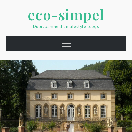
Skip
eco-simpel
to
content
Duurzaamheid en lifestyle blogs
Menu